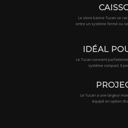
CAISS
Le store banne Tucan se cara
entre un système fermé ou sem
IDÉAL PO
Le Tucan convient parfaitemen
système compact. Il pe
PROJEC
Le Tucan a une largeur max
équipé en option d’u