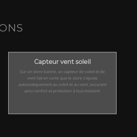
IONS
Capteur vent soleil
Sur un store banne, un capteur de soleil et de
vent fait en sorte que le store s’ajuste
automatiquement au soleil et au vent, assurant
ainsi confort et protection à tout moment.