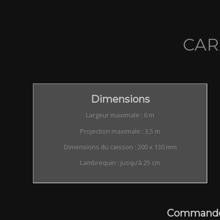
CAR
Dimensions
Largeur maximale : 6 m
Projection maximale : 3,5 m
Dimensions du caisson : 200 x 130 mm
Lambrequin : jusqu’à 25 cm
Commande 