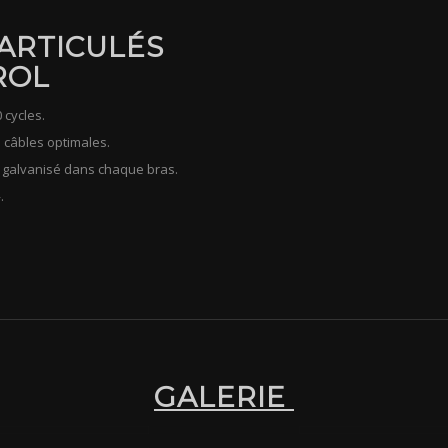
ARTICULÉS
ROL
 cycles.
 câbles optimales.
e galvanisé dans chaque bras.
.
GALERIE