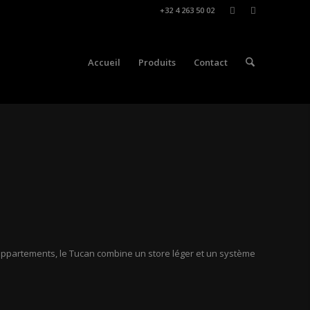
+32 4 263 50 02
Accueil
Produits
Contact
appartements, le Tucan combine un store léger et un système