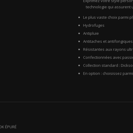
Exprimez votre style person
technologie qui assurent 
Le plus vaste choix parmi pl
Hydrofuges
Antipluie
Antitaches et antifongiques
Résistantes aux rayons ultr
Confectionnées avec passio
Collection standard : Dicks
En option : choisissez parmi
OOK ÉPURÉ