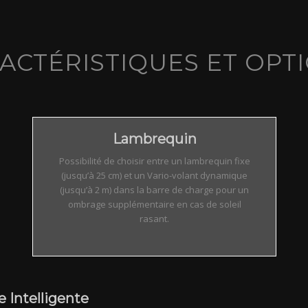
ACTÉRISTIQUES ET OPT
Lambrequin
Possibilité de choisir entre un lambrequin fixe
(jusqu’à 25 cm) et un Vario-volant dynamique
(jusqu’à 2 m) dans la barre de charge pour un
ombrage supplémentaire en cas de soleil
rasant.
Intelligente