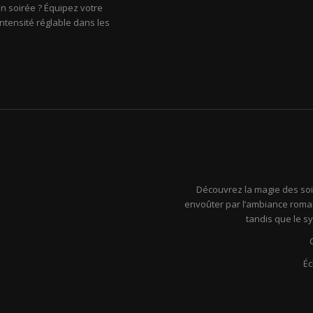
n soirée ? Équipez votre
ntensité réglable dans les
Découvrez la magie des soir
envoûter par l’ambiance roman
tandis que le s
Éc