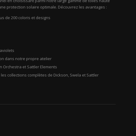
nel en choisissant parmi notre large gamme de toiles haute
une protection solaire optimale. Découvrez les avantages :
us de 200 coloris et designs
aviolets
n dans notre propre atelier
on Orchestra et Sattler Elements
 les collections complètes de Dickson, Swela et Sattler