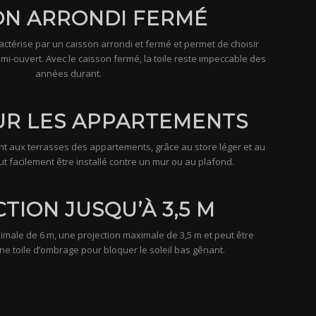
ON ARRONDI FERMÉ
ctérise par un caisson arrondi et fermé et permet de choisir
i-ouvert. Avec le caisson fermé, la toile reste impeccable des
années durant.
UR LES APPARTEMENTS
t aux terrasses des appartements, grâce au store léger et au
ut facilement être installé contre un mur ou au plafond.
TION JUSQU’À 3,5 M
imale de 6 m, une projection maximale de 3,5 m et peut être
ne toile d’ombrage pour bloquer le soleil bas gênant.