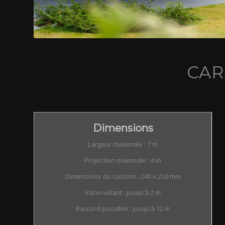
CAR
Dimensions
Largeur maximale : 7 m
Projection maximale : 4 m
Dimensions du caisson : 240 x 250 mm
Vario-volant : jusqu’à 2 m
Raccord possible : jusqu’à 12 m