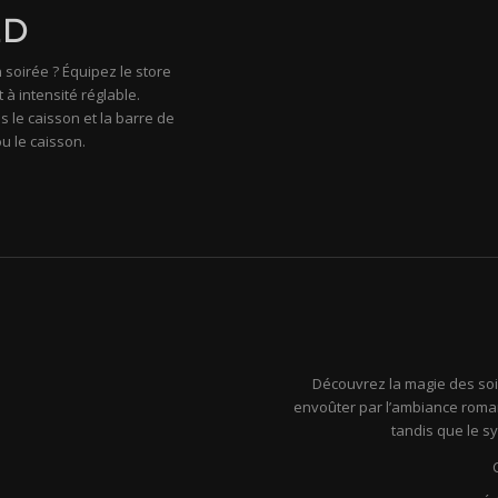
ED
soirée ? Équipez le store
à intensité réglable.
s le caisson et la barre de
u le caisson.
Découvrez la magie des soir
envoûter par l’ambiance roman
tandis que le s