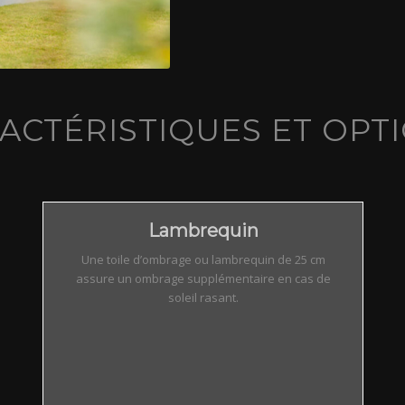
ACTÉRISTIQUES ET OPT
Lambrequin
Une toile d’ombrage ou lambrequin de 25 cm
assure un ombrage supplémentaire en cas de
soleil rasant.