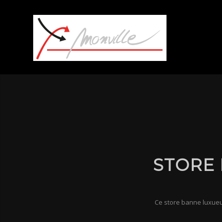
STORE
Ce store banne luxueu