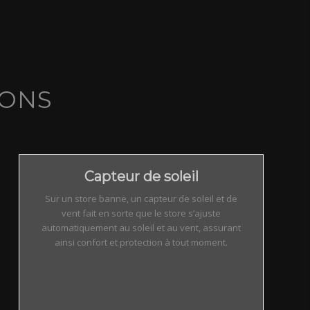
IONS
Capteur de soleil
Sur un store banne, un capteur de soleil et de
vent fait en sorte que le store s’ajuste
automatiquement au soleil et au vent, assurant
ainsi confort et protection à tout moment.