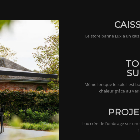
CAIS
Le store banne Lux a un caiss
TO
SU
Même lorsque le soleil est b
chaleur grâce au Vari
PROJE
Lux crée de l’ombrage sur une 
1