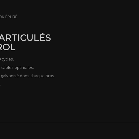
OOK ÉPURÉ
ARTICULÉS
ROL
 cycles.
 câbles optimales.
e galvanisé dans chaque bras.
.