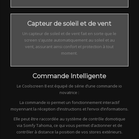
Capteur de soleil et de vent
Un capteur de soleil et de vent fait en sorte que le
screen s’ajuste automatiquement au soleil et au
vent, assurant ainsi confort et protection à tout
moment.
Commande Intelligente
Le Coolscreen 8 est équipé de série d’une commande io
novatrice :
La commande io permet un fonctionnement interactif
moyennant la réception d’instructions et l’envoi d’informations.
Elle peut être raccordée au système de contrôle domotique
via Somfy Tahoma, ce qui vous permet d’actionner et de
contrôler à distance la position de vos stores extérieurs.