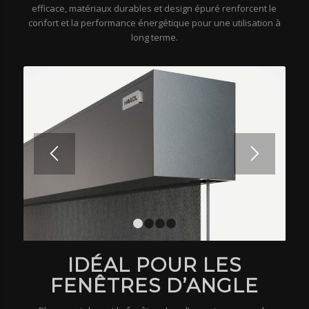
efficace, matériaux durables et design épuré renforcent le
confort et la performance énergétique pour une utilisation à
long terme.
1
2
3
4
IDÉAL POUR LES
FENÊTRES D’ANGLE