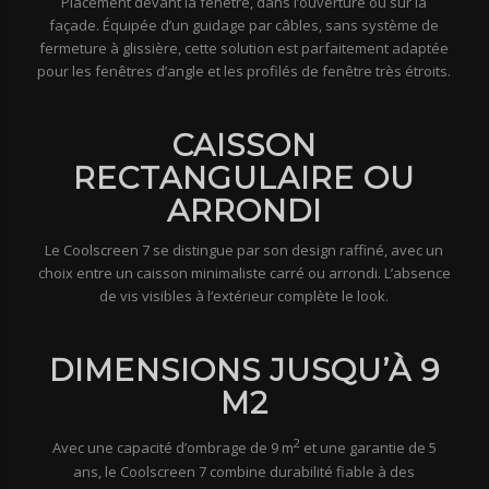
Placement devant la fenêtre, dans l’ouverture ou sur la
façade. Équipée d’un guidage par câbles, sans système de
fermeture à glissière, cette solution est parfaitement adaptée
pour les fenêtres d’angle et les profilés de fenêtre très étroits.
CAISSON
RECTANGULAIRE OU
ARRONDI
Le Coolscreen 7 se distingue par son design raffiné, avec un
choix entre un caisson minimaliste carré ou arrondi. L’absence
de vis visibles à l’extérieur complète le look.
DIMENSIONS JUSQU’À 9
M2
2
Avec une capacité d’ombrage de 9 m
et une garantie de 5
ans, le Coolscreen 7 combine durabilité fiable à des