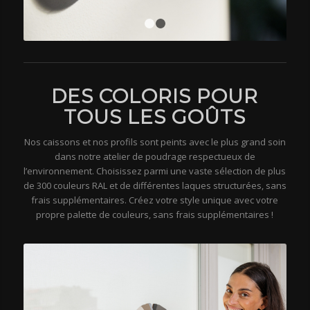
1
2
DES COLORIS POUR
TOUS LES GOÛTS
Nos caissons et nos profils sont peints avec le plus grand soin
dans notre atelier de poudrage respectueux de
l’environnement. Choisissez parmi une vaste sélection de plus
de 300 couleurs RAL et de différentes laques structurées, sans
frais supplémentaires. Créez votre style unique avec votre
propre palette de couleurs, sans frais supplémentaires !